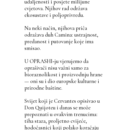
udaljenosti i posjete milijune
cvjetova. Njihov rad održava
ekosustave i poljoprivredu.
Na neki način, njihova priča
odražava duh Camina: ustrajnost,
predanost i putovanje koje ima
smisao.
U OPRASHI‑ju vjerujemo da
oprašivači nisu važni samo za
bioraznolikost i proizvodnju hrane
— oni su i dio europske kulturne i
prirodne baštine.
Svijet koji je Cervantes opisivao u
Don Quijoteu i danas se može
prepoznati u ovakvim trenucima:
tiha staza, proljetno cvijeće,
hodočasnici koji polako koračaju