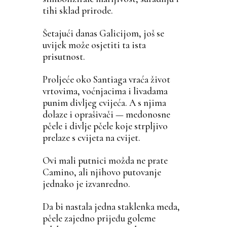
tihi sklad prirode.
Šetajući danas Galicijom, još se
uvijek može osjetiti ta ista
prisutnost.
Proljeće oko Santiaga vraća život
vrtovima, voćnjacima i livadama
punim divljeg cvijeća. A s njima
dolaze i oprašivači — medonosne
pčele i divlje pčele koje strpljivo
prelaze s cvijeta na cvijet.
Ovi mali putnici možda ne prate
Camino, ali njihovo putovanje
jednako je izvanredno.
Da bi nastala jedna staklenka meda,
pčele zajedno prijeđu goleme