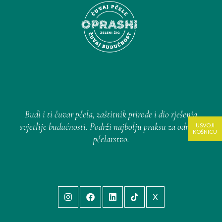
Budi i ti čuvar pčela, zaštitnik prirode i dio rješenja
svjetlije budućnosti. Podrži najbolju praksu za održivo
USVOJI
KOŠNICU
pčelarstvo.
X