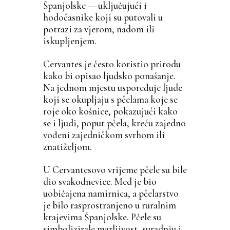
Španjolske — uključujući i
hodočasnike koji su putovali u
potrazi za vjerom, nadom ili
iskupljenjem.
Cervantes je često koristio prirodu
kako bi opisao ljudsko ponašanje.
Na jednom mjestu uspoređuje ljude
koji se okupljaju s pčelama koje se
roje oko košnice, pokazujući kako
se i ljudi, poput pčela, kreću zajedno
vođeni zajedničkom svrhom ili
znatiželjom.
U Cervantesovo vrijeme pčele su bile
dio svakodnevice. Med je bio
uobičajena namirnica, a pčelarstvo
je bilo rasprostranjeno u ruralnim
krajevima Španjolske. Pčele su
simbolizirale marljivost, suradnju i