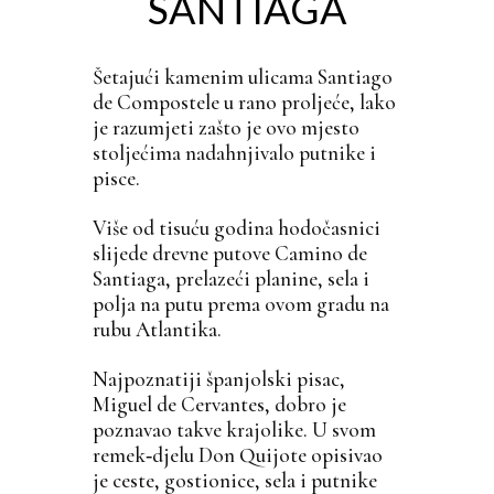
SANTIAGA
Šetajući kamenim ulicama Santiago
de Compostele u rano proljeće, lako
je razumjeti zašto je ovo mjesto
stoljećima nadahnjivalo putnike i
pisce.
Više od tisuću godina hodočasnici
slijede drevne putove Camino de
Santiaga, prelazeći planine, sela i
polja na putu prema ovom gradu na
rubu Atlantika.
Najpoznatiji španjolski pisac,
Miguel de Cervantes, dobro je
poznavao takve krajolike. U svom
remek‑djelu Don Quijote opisivao
je ceste, gostionice, sela i putnike