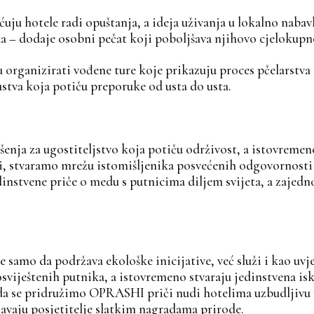
ećuju hotele radi opuštanja, a ideja uživanja u lokalno nab
čka – dodaje osobni pečat koji poboljšava njihovo cjelokupn
 organizirati vođene ture koje prikazuju proces pčelarstva 
ustva koja potiču preporuke od usta do usta.
ja za ugostiteljstvo koja potiču održivost, a istovremeno 
, stvaramo mrežu istomišljenika posvećenih odgovornosti p
edinstvene priče o medu s putnicima diljem svijeta, a zaje
 samo da podržava ekološke inicijative, već služi i kao uvj
 osviještenih putnika, a istovremeno stvaraju jedinstvena i
 da se pridružimo OPRASHI priči nudi hotelima uzbudljivu 
avaju posjetitelje slatkim nagradama prirode.