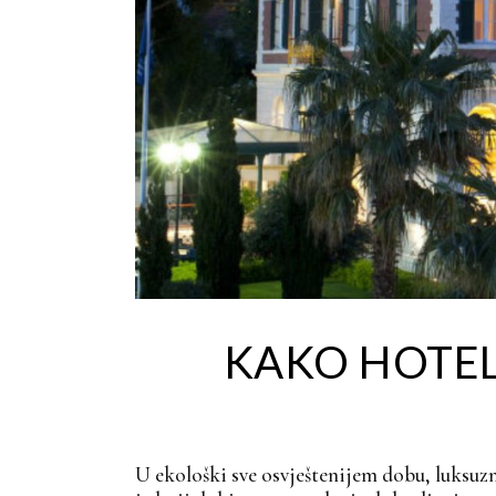
KAKO HOTELI
U ekološki sve osvještenijem dobu, luksuzn