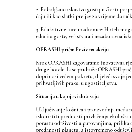
2. Poboljšano iskustvo gostiju: Gosti posj
čaju ili kao slatki preljev za vrijeme doru
3. Edukativne ture i radionice: Hoteli mogu
educira goste, već stvara i nezaboravna isk
OPRASHI priča: Poziv na akciju
Kroz OPRASHI zagovaramo inovativna rješen
druge hotele da se pridruže OPRASHI priči
doprinosi većem pokretu, dijeleći svoje j
prihvatljivih praksi u ugostiteljstvu.
Situacija u kojoj svi dobivaju
Uključivanje košnica i proizvodnja meda ne
iskoristiti prednosti privlačenja ekološki
porastu održivosti u putovanjima, prilika
predanosti planetu, a istovremeno oduševlj