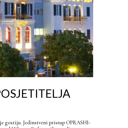
POSJETITELJA
?
enje gostiju. Jedinstveni pristup OPRASHI-