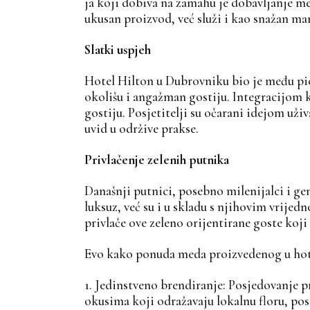
ja koji dobiva na zamahu je dobavljanje me
ukusan proizvod, već služi i kao snažan mar
Slatki uspjeh
Hotel Hilton u Dubrovniku bio je među pio
okolišu i angažman gostiju. Integracijom k
gostiju. Posjetitelji su očarani idejom uži
uvid u održive prakse.
Privlačenje zelenih putnika
Današnji putnici, posebno milenijalci i gen
luksuz, već su i u skladu s njihovim vrijed
privlače ove zeleno orijentirane goste koji
Evo kako ponuda meda proizvedenog u hot
1. Jedinstveno brendiranje: Posjedovanje 
okusima koji odražavaju lokalnu floru, pos