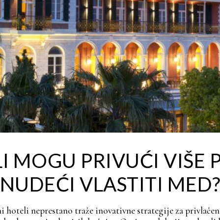
 MOGU PRIVUĆI VIŠE 
NUDEĆI VLASTITI MED
i hoteli neprestano traže inovativne strategije za privlač