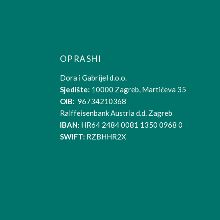
OPRASHI
Dora i Gabrijel d.o.o.
Sjedište:
10000 Zagreb, Martićeva 35
OIB:
96734210368
Raiffeisenbank Austria d.d. Zagreb
IBAN:
HR64 2484 0081 1350 0968 0
SWIFT:
RZBHHR2X