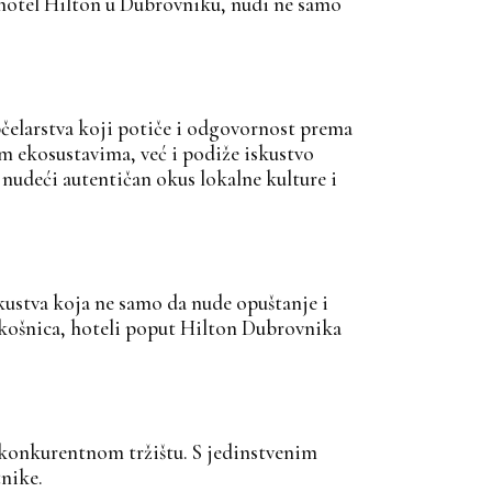
i hotel Hilton u Dubrovniku, nudi ne samo
čelarstva koji potiče i odgovornost prema
m ekosustavima, već i podiže iskustvo
 nudeći autentičan okus lokalne kulture i
skustva koja ne samo da nude opuštanje i
ih košnica, hoteli poput Hilton Dubrovnika
 konkurentnom tržištu. S jedinstvenim
tnike.