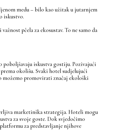
avljenom medu – bilo kao užitak u jutarnjem
o iskustvo.
i važnost pčela za ekosustav. To ne samo da
poboljšavaju iskustva gostiju. Pozivajući
rema okolišu. Svaki hotel sudjelujući
dno možemo promovirati značaj ekološki
erljiva marketinška strategija. Hoteli mogu
skustva za svoje goste. Dok svjedočimo
platformu za predstavljanje njihove