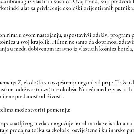
da ubranog iz vlastitih košnica. Ovaj trend, koji predvod
ketinški alat za privlačenje ekološki orijentiranih putnika.
nirima u ovom nastojanju, uspostavivši održivi program p
ošnica u svoj krajolik, Hilton ne samo da doprinosi zdravi
vanja u medu dobivenom izravno iz vlastitih košnica hotela,
eracija Z, ekološki su osvješteniji nego ikad prije. Traže i
nostima održivosti i zaštite okoliša. Nudeći med iz vlastit
 cijene predanost održivosti.
elima može stvoriti pometnju:
prepoznatljivog meda omogućuje hotelima da se istaknu na
taje prodajna točka za ekološki osviještene i kulinarske pu